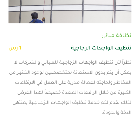
نظافة مباني
تنظيف الواجهات الزجاجية
1 رس
نظراً لأن تنظيف الواجهات الـزجاجـيـة للمـبـانـي والشـركات لا
يمكن أن يتم بـدون الاستعانة بمتخصـصيـن لوجود الـكـثـيـر من
المخاطـر ولحاجته لعمالة مـدربة على العمل في الارتفاعات
الكبيرة من خـلال الرافعات المعـدة خصيصاً لهـذا الغرض
لذلك نقدم لكم خـدمة تنظيف الواجـهـات الــزجـــاجــية بمنتهى
الدقة والجودة.